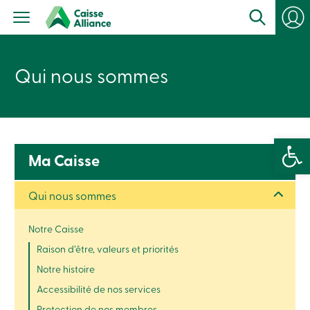
Particuliers
Produits
Services
con
Centres
de
Qui nous sommes
services
Nous
joindre
Recherche
Devenir
Ouvrir la 
membre
Se
Ma Caisse
connecter
Services
en
Qui nous sommes
ligne
Notre Caisse
Connexion
Raison d’être, valeurs et priorités
Notre histoire
Connexion
Accessibilité de nos services
Carte
de
Protection de nos membres