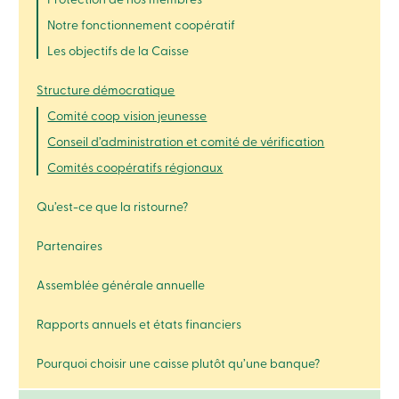
crédit
-
Notre fonctionnement coopératif
Particuliers
Les objectifs de la Caisse
Connexion
Carte
de
Structure démocratique
crédit
Comité coop vision jeunesse
-
Entreprises
Conseil d’administration et comité de vérification
Connexion
Comités coopératifs régionaux
Entreprises
Produits
Services
Qu’est-ce que la ristourne?
Centres
de
Partenaires
services
Nous
joindre
Assemblée générale annuelle
Recherche
Devenir
Rapports annuels et états financiers
membre
Se
connecter
Pourquoi choisir une caisse plutôt qu’une banque?
Services
en