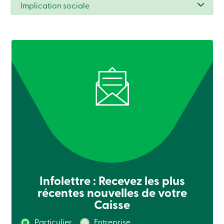
Implication sociale
ligne
Connexion
Connexion
Carte
de
crédit
-
Particuliers
Connexion
Carte
de
crédit
-
Entreprises
Connexion
Ma
Infolettre : Recevez les plus
Caisse
récentes nouvelles de votre
Qui
Caisse
nous
sommes
Particulier
Entreprise
Implication