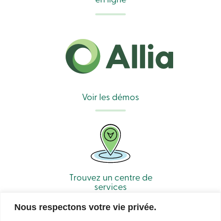
Connexion
Carte
de
crédit
-
Entreprises
Connexion
Particuliers
Produits
Services
Voir les démos
Centres
de
services
Nous
joindre
Recherche
Devenir
membre
Se
Trouvez un centre de
connecter
services
Services
en
Nous respectons votre vie privée.
ligne