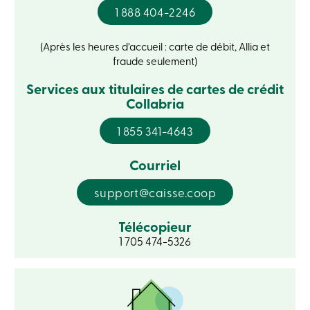
crédit
1 888 404-2246
-
Particuliers
Connexion
(Après les heures d’accueil : carte de débit, Allia et
Carte
fraude seulement)
de
crédit
Services aux titulaires de cartes de crédit
-
Collabria
Entreprises
Connexion
1 855 341-4643
Entreprises
Produits
Services
Courriel
Centres
de
support@caisse.coop
services
Nous
joindre
Télécopieur
Recherche
1 705 474-5326
Devenir
membre
Se
connecter
Services
en