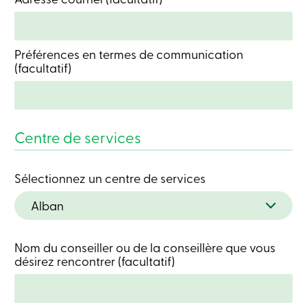
Connexion
Préférences en termes de communication
Connexion
(facultatif)
Carte
de
crédit
-
Particuliers
Connexion
Centre de services
Carte
de
crédit
Sélectionnez un centre de services
-
Entreprises
Connexion
Entreprises
Produits
Services
Nom du conseiller ou de la conseillère que vous
Centres
désirez rencontrer (facultatif)
de
services
Nous
joindre