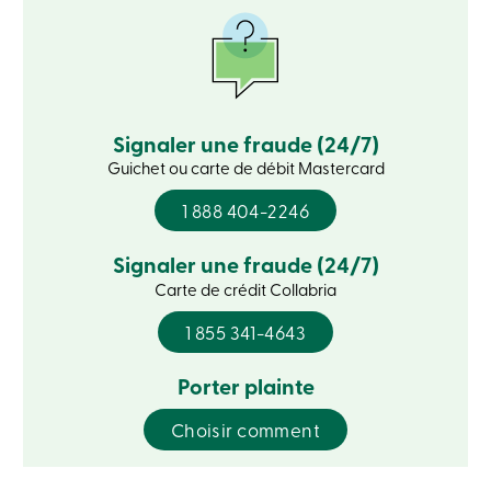
sociale
Centres
de
services
Nous
joindre
Recherche
Signaler une fraude (24/7)
Devenir
Guichet ou carte de débit Mastercard
membre
Se
1 888 404-2246
connecter
Services
en
Signaler une fraude (24/7)
ligne
Carte de crédit Collabria
Connexion
1 855 341-4643
Porter plainte
Connexion
Carte
de
Choisir comment
crédit
-
Particuliers