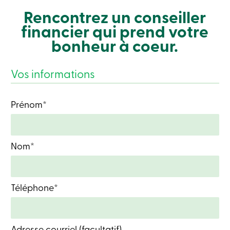
Connexion
Rencontrez un conseiller
Carte
financier qui prend votre
de
crédit
bonheur à coeur.
-
Entreprises
Connexion
Vos informations
Particuliers
Produits
Services
Prénom*
Centres
de
services
Nous
Nom*
joindre
Recherche
Devenir
membre
Se
Téléphone*
connecter
Services
en
ligne
Adresse courriel (facultatif)