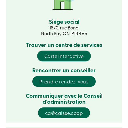
ligne
Connexion
Siège social
1870, rue Bond
North Bay ON P1B 4V6
Connexion
Carte
Trouver un centre de services
de
crédit
-
Carte interactive
Particuliers
Connexion
Rencontrer un conseiller
Carte
de
crédit
Prendre rendez-vous
-
Entreprises
Communiquer avec le Conseil
Connexion
d’administration
Ma
Caisse
Qui
ca@caisse.coop
nous
sommes
Implication