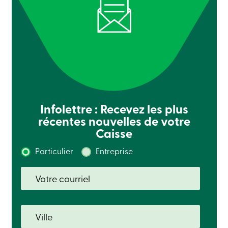
Connexion
Ma
Caisse
Qui
nous
sommes
Implication
sociale
Centres
de
services
Infolettre : Recevez les plus
Nous
récentes nouvelles de votre
joindre
Recherche
Caisse
Devenir
membre
Particulier
Entreprise
Se
connecter
Services
en
ligne
Connexion