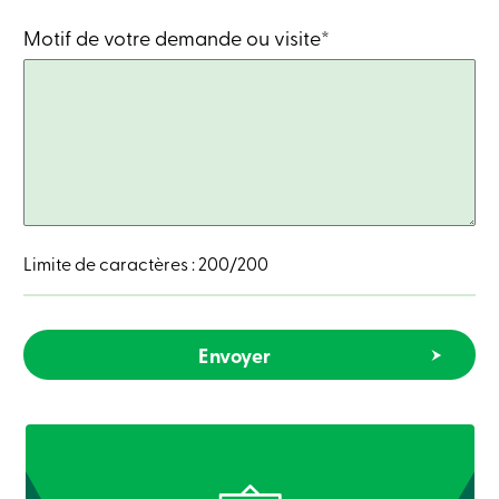
Recherche
Motif de votre demande ou visite*
Devenir
membre
Se
connecter
Services
en
ligne
Connexion
Limite de caractères :
200
/200
Connexion
Carte
de
crédit
-
Particuliers
Connexion
Carte
de
crédit
-
Entreprises