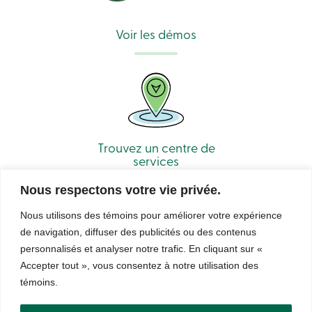
Solutions
Code
Voir les démos
de
conduite
Assurance-
dépôts
888
404-
2246
Prendre
rendez-
Trouvez un centre de
vous
services
Taux
d’intérêt
Nous respectons votre vie privée.
Nous utilisons des témoins pour améliorer votre expérience
de navigation, diffuser des publicités ou des contenus
personnalisés et analyser notre trafic. En cliquant sur «
Accepter tout », vous consentez à notre utilisation des
© Caisse Alliance. Tous droits réservés 2026.
témoins.
Sécurité
Confidentialité
Conditions d’utilisation et notes légales
Droits d’auteur
LNNTE