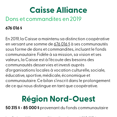
Caisse Alliance
Connexion
Dons et commandites en 2019
Connexion
Carte
676 016 $
de
crédit
En 2019, la Caisse a maintenu sa distinction coopérative
-
en versant une somme de
676 016 $
à ses communautés
Particuliers
sous forme de dons et commandites, incluant le fonds
Connexion
communautaire. Fidèle à sa mission, sa vision et ses
Carte
valeurs, la Caisse est à l’écoute des besoins des
de
communautés desservies et investi auprès
crédit
-
d’organisations locales à vocation culturelle, sociale,
Entreprises
éducative, sportive, médicale, économique et
Connexion
communautaire. Ce bilan s’inscrit dans le prolongement
Entreprises
de ce qui nous distingue en tant que coopérative.
Produits
Services
Région Nord-Ouest
Centres
de
services
50 315 $
+
85 000 $
provenant du fonds communautaire
Nous
joindre