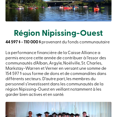
Solutions
Code
de
conduite
Assurance-
dépôts
Région Nipissing-Ouest
888
404-
44 597 $
+
110 000 $
provenant du fonds communautaire
2246
Prendre
rendez-
La performance financière de la Caisse Alliance a
vous
permis encore cette année de contribuer à l’essor des
Taux
communautés d’Alban, Argyle, Noëlville, St. Charles,
d’intérêt
Markstay-Warren et Verner en versant une somme de
154 597 $ sous forme de dons et de commandites dans
différents secteurs. D’autre part, les membres du
personnel s’investissent dans les communautés de la
région Nipissing-Ouest en veillant notamment à les
garder bien actives et en santé.