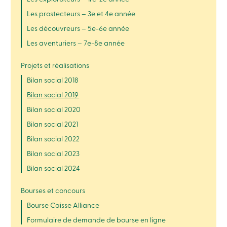
crédit
Les prostecteurs – 3e et 4e année
-
Particuliers
Les découvreurs – 5e-6e année
Connexion
Carte
Les aventuriers – 7e-8e année
de
crédit
Projets et réalisations
-
Entreprises
Bilan social 2018
Connexion
Bilan social 2019
Entreprises
Produits
Bilan social 2020
Services
Centres
Bilan social 2021
de
Bilan social 2022
services
Nous
Bilan social 2023
joindre
Bilan social 2024
Recherche
Devenir
membre
Bourses et concours
Se
Bourse Caisse Alliance
connecter
Services
Formulaire de demande de bourse en ligne
en