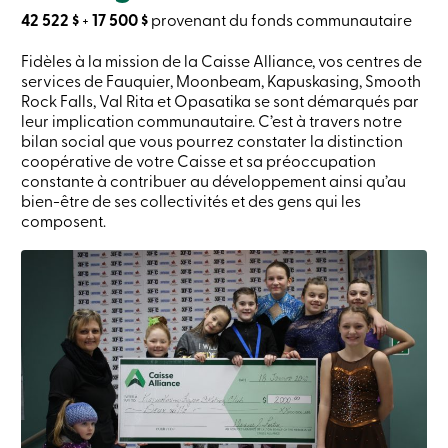
Connexion
42 522 $
+
17
500 $
provenant du fonds communautaire
Ma
Caisse
Fidèles à la mission de la Caisse Alliance, vos centres de
Qui
services de Fauquier, Moonbeam, Kapuskasing, Smooth
nous
Rock Falls, Val Rita et Opasatika se sont démarqués par
sommes
leur implication communautaire. C’est à travers notre
Implication
bilan social que vous pourrez constater la distinction
sociale
Centres
coopérative de votre Caisse et sa préoccupation
de
constante à contribuer au développement ainsi qu’au
services
bien-être de ses collectivités et des gens qui les
Nous
composent.
joindre
Recherche
Devenir
membre
Se
connecter
Services
en
ligne
Connexion