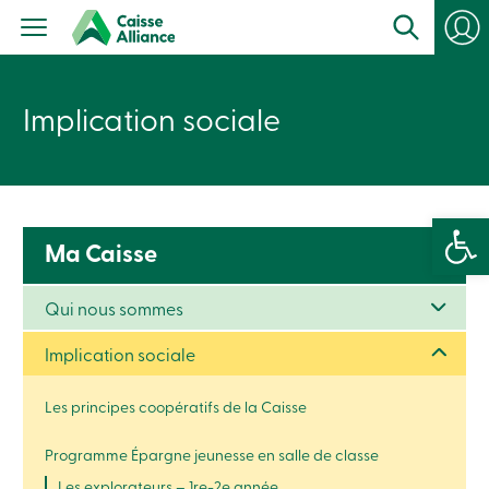
Particuliers
Produits
Services
con
Centres
de
Implication sociale
services
Nous
joindre
Recherche
Devenir
Ouvrir la 
membre
Se
Ma Caisse
connecter
Services
en
Qui nous sommes
ligne
Implication sociale
Connexion
Les principes coopératifs de la Caisse
Connexion
Programme Épargne jeunesse en salle de classe
Carte
de
Les explorateurs – 1re-2e année