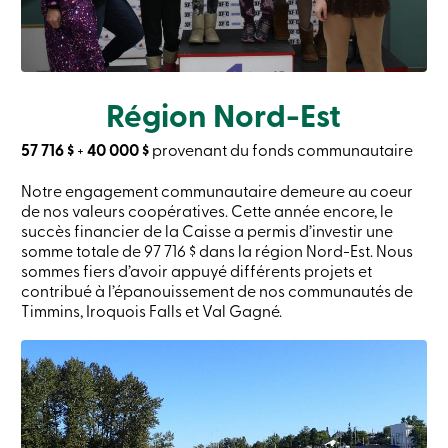
Connexion
Carte
de
crédit
Région Nord-Est
-
Particuliers
Connexion
57 716 $
+
40 000 $
provenant du fonds communautaire
Carte
de
Notre engagement communautaire demeure au coeur
crédit
de nos valeurs coopératives. Cette année encore, le
-
succès financier de la Caisse a permis d’investir une
Entreprises
somme totale de 97 716 $ dans la région Nord-Est. Nous
Connexion
sommes fiers d’avoir appuyé différents projets et
English
contribué à l’épanouissement de nos communautés de
Timmins, Iroquois Falls et Val Gagné.
Blogue
Carrière
Taux
d’intérêt
FAQ
Clientèle
scolaire
Communiqués