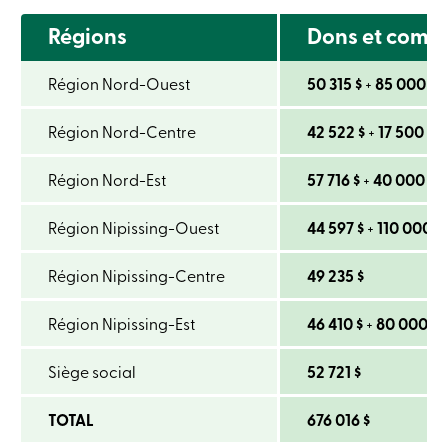
Connexion
Régions
Dons et comm
Carte
de
crédit
Région Nord-Ouest
50 315 $
+
85 000 $
p
-
Entreprises
Connexion
Région Nord-Centre
42 522 $
+
17 500 $
p
Particuliers
Produits
Région Nord-Est
57 716 $
+
40 000 $
p
Services
Centres
Région Nipissing-Ouest
44 597 $
+
110 000 $
de
services
Nous
Région Nipissing-Centre
49 235 $
joindre
Recherche
Devenir
Région Nipissing-Est
46 410 $
+
80 000 $
membre
Se
Siège social
52 721 $
connecter
Services
en
TOTAL
676 016 $
ligne