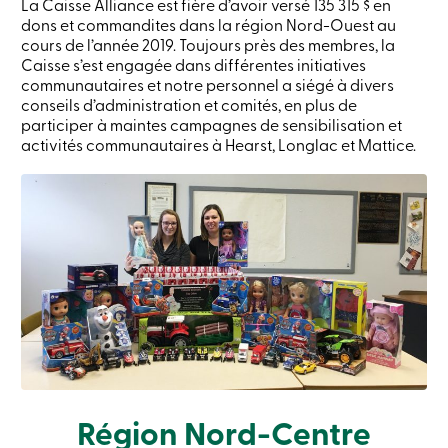
La Caisse Alliance est fière d’avoir versé 135 315 $ en
Recherche
dons et commandites dans la région Nord-Ouest au
Devenir
cours de l’année 2019. Toujours près des membres, la
membre
Caisse s’est engagée dans différentes initiatives
Se
communautaires et notre personnel a siégé à divers
connecter
conseils d’administration et comités, en plus de
Services
en
participer à maintes campagnes de sensibilisation et
ligne
activités communautaires à Hearst, Longlac et Mattice.
Connexion
Connexion
Carte
de
crédit
-
Particuliers
Connexion
Carte
de
crédit
Région Nord-Centre
-
Entreprises