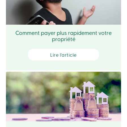
ligne
Connexion
Comment payer plus rapidement votre
Connexion
propriété
Carte
de
crédit
-
Lire l'article
Particuliers
Connexion
Carte
de
crédit
-
Entreprises
Connexion
Ma
Caisse
Qui
nous
sommes
Implication