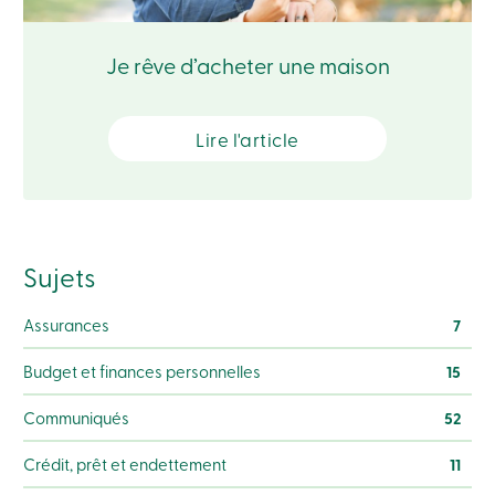
Solutions
Code
de
Je rêve d’acheter une maison
conduite
Assurance-
dépôts
888
Lire l'article
404-
2246
Prendre
rendez-
vous
Taux
Sujets
d’intérêt
Assurances
7
Budget et finances personnelles
15
Communiqués
52
Crédit, prêt et endettement
11