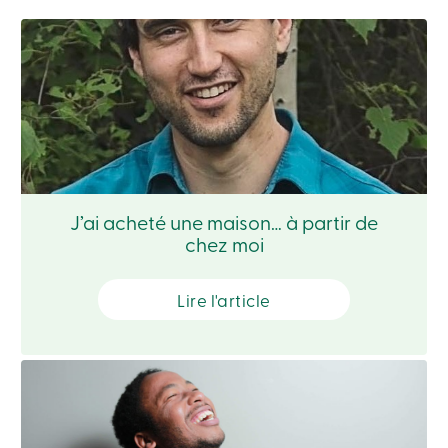
crédit
-
Particuliers
Connexion
Carte
de
crédit
-
Entreprises
Connexion
Entreprises
Produits
J’ai acheté une maison… à partir de
Services
chez moi
Centres
de
services
Nous
Lire l'article
joindre
Recherche
Devenir
membre
Se
connecter
Services
en