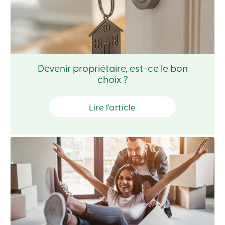
Connexion
Connexion
Carte
de
Devenir propriétaire, est-ce le bon
crédit
choix ?
-
Particuliers
Connexion
Carte
Lire l'article
de
crédit
-
Entreprises
Connexion
Entreprises
Produits
Services
Centres
de
services
Nous
joindre