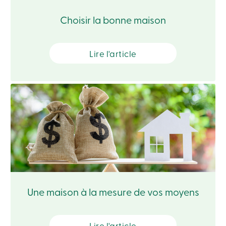
Recherche
Devenir
Choisir la bonne maison
membre
Se
connecter
Services
Lire l'article
en
ligne
Connexion
Connexion
Carte
de
crédit
-
Particuliers
Connexion
Carte
Une maison à la mesure de vos moyens
de
crédit
-
Entreprises
Lire l'article