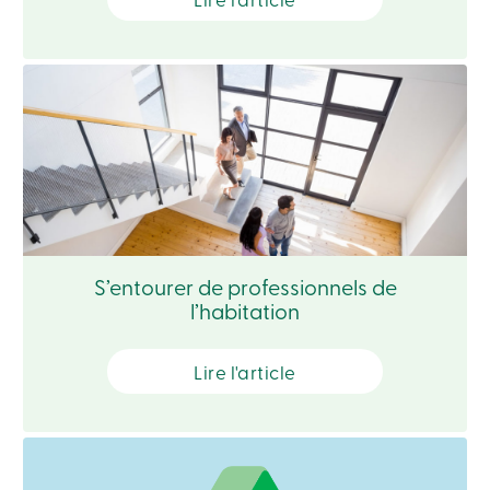
Connexion
Ma
Caisse
Qui
nous
sommes
Implication
sociale
Centres
de
services
Nous
joindre
Recherche
S’entourer de professionnels de
Devenir
l’habitation
membre
Se
connecter
Lire l'article
Services
en
ligne
Connexion