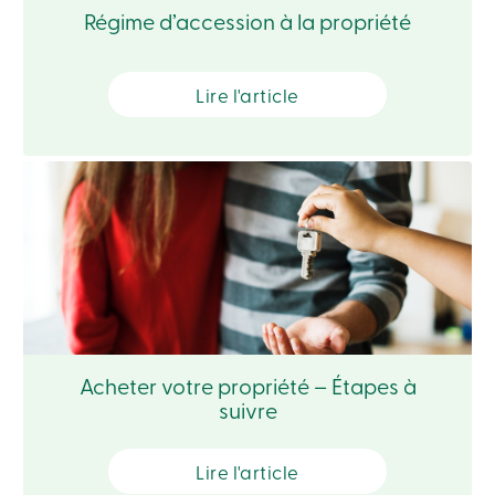
sociale
Régime d’accession à la propriété
Centres
de
services
Nous
Lire l'article
joindre
Recherche
Devenir
membre
Se
connecter
Services
en
ligne
Connexion
Acheter votre propriété – Étapes à
Connexion
suivre
Carte
de
crédit
-
Lire l'article
Particuliers