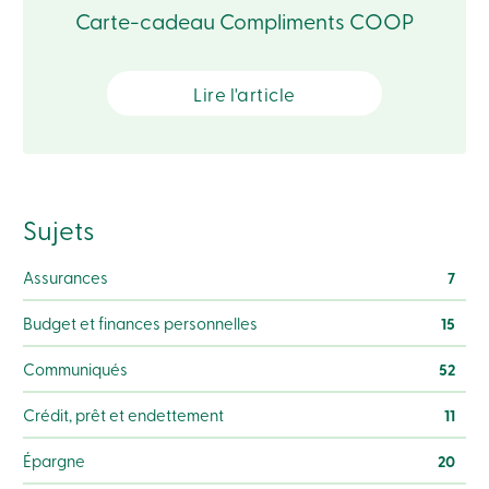
sociale
Carte-cadeau Compliments COOP
Centres
de
services
Nous
Lire l'article
joindre
Recherche
Devenir
membre
Se
connecter
Sujets
Services
en
ligne
Assurances
7
Budget et finances personnelles
15
Connexion
Communiqués
52
Connexion
Carte
Crédit, prêt et endettement
11
de
crédit
Épargne
20
-
Particuliers