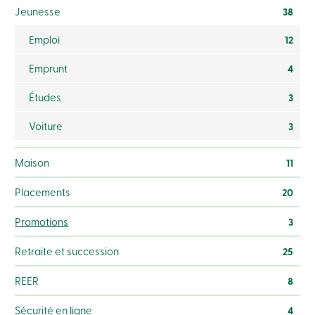
Connexion
Jeunesse
38
Carte
de
Emploi
12
crédit
-
Emprunt
4
Entreprises
Connexion
Études
3
Particuliers
Produits
Voiture
3
Services
Centres
de
Maison
11
services
Nous
Placements
20
joindre
Recherche
Promotions
3
Devenir
membre
Se
Retraite et succession
25
connecter
Services
REER
8
en
ligne
Sécurité en ligne
4