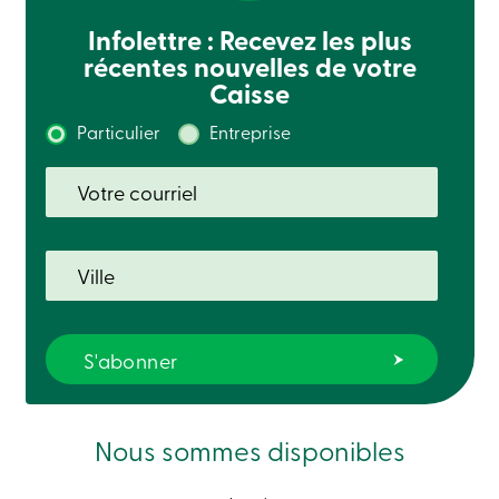
Recherche
Infolettre : Recevez les plus
Devenir
membre
récentes nouvelles de votre
Se
Caisse
connecter
Services
Particulier
Entreprise
en
ligne
Connexion
Connexion
Carte
de
crédit
-
Particuliers
Connexion
Carte
de
Nous sommes disponibles
crédit
-
Entreprises