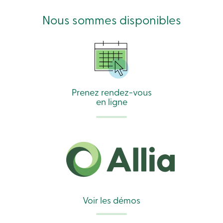
Connexion
Nous sommes disponibles
Connexion
Carte
de
crédit
-
Particuliers
Prenez rendez-vous
Connexion
en ligne
Carte
de
crédit
-
Entreprises
Connexion
Entreprises
Produits
Services
Centres
de
Voir les démos
services
Nous
joindre