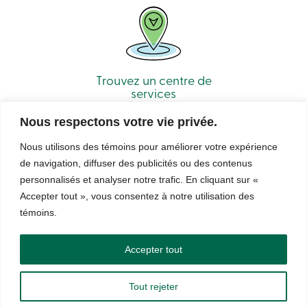
Recherche
Devenir
membre
Se
connecter
Services
Trouvez un centre de
en
services
ligne
Nous respectons votre vie privée.
Connexion
Nous utilisons des témoins pour améliorer votre expérience
de navigation, diffuser des publicités ou des contenus
Connexion
personnalisés et analyser notre trafic. En cliquant sur «
Carte
de
Accepter tout », vous consentez à notre utilisation des
© Caisse Alliance. Tous droits réservés 2026.
crédit
témoins.
-
Sécurité
Confidentialité
Conditions d’utilisation et notes légales
Particuliers
Droits d’auteur
LNNTE
Connexion
Accepter tout
Carte
de
crédit
Tout rejeter
-
888 404-2246
Prendre rendez-vous
Entreprises