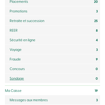
Placements
20
ligne
Promotions
3
Connexion
Retraite et succession
25
Connexion
REER
8
Carte
de
Sécurité en ligne
4
crédit
-
Particuliers
Voyage
3
Connexion
Carte
Fraude
9
de
crédit
Concours
0
-
Entreprises
Sondage
Connexion
0
Ma
Caisse
Ma Caisse
19
Qui
nous
sommes
Messages aux membres
3
Implication