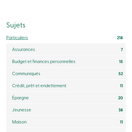
crédit
-
Particuliers
Connexion
Sujets
Carte
de
crédit
Particuliers
218
-
Entreprises
Assurances
7
Connexion
Entreprises
Produits
Budget et finances personnelles
15
Services
Centres
Communiqués
52
de
services
Crédit, prêt et endettement
11
Nous
joindre
Épargne
20
Recherche
Devenir
membre
Jeunesse
38
Se
connecter
Maison
11
Services
en