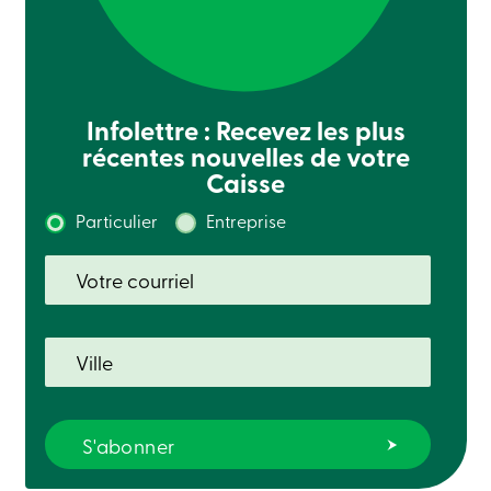
Connexion
Carte
de
crédit
-
Entreprises
Infolettre : Recevez les plus
Connexion
récentes nouvelles de votre
Particuliers
Caisse
Produits
Services
Particulier
Entreprise
Centres
de
services
Nous
joindre
Recherche
Devenir
membre
Se
connecter
Services
en
ligne