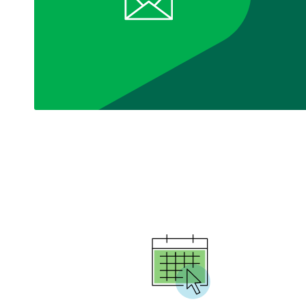
Compte conjoint
18 à 69
12 500 $
3 
ans
70 à
8 750 $
2 
74 ans
75 à 79
5 000 $
1 
ans
80 à
3 750 $
1 
84 ans
85 ans
2 500 $
6
ou
plus