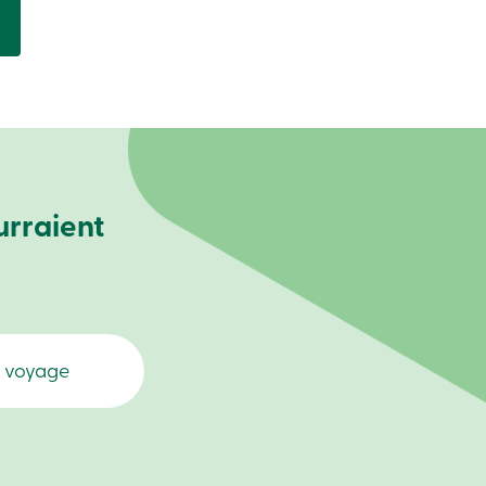
urraient
e voyage