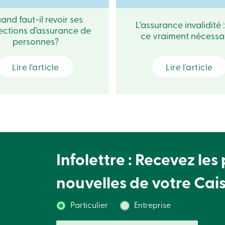
and faut-il revoir ses
L’assurance invalidité :
ections d’assurance de
250 $
10 000 $
ce vraiment nécessa
personnes?
Lire l'article
Lire l'article
 500 $
7 000 $
500 $
4 000 $
 000 $
3 000 $
Infolettre : Recevez les
nouvelles de votre Cai
250 $
2 000 $
Particulier
Entreprise