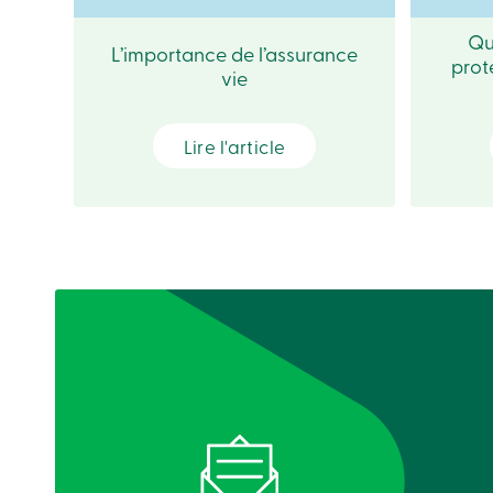
Compte individuel
Qu
L’importance de l’assurance
prot
18 à 69
25 000 $
6 
vie
ans
Lire l'article
70 à
17 500 $
4
74 ans
75 à 79
10 000 $
2 
ans
80 à
7 500 $
2
84 ans
85 ans
5 000 $
1 
ou
plus