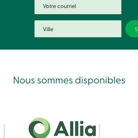
125 $
5 000 $
250 $
3 500 $
250 $
2 000 $
Nous sommes disponibles
000 $
1 500 $
25 $
1 000 $