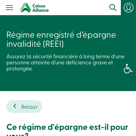
Particuliers
Produits
Services
con
Centres
de
Régime enregistré d’épargne
services
invalidité (REEI)
Nous
joindre
Recherche
Assurez la sécurité financière à long terme d'une
Devenir
Ouvrir la 
personne atteinte d’une déficience grave et
membre
prolongée.
Se
connecter
Services
en
ligne
Retour
Connexion
Connexion
Ce régime d'épargne est-il pour
Carte
vous?
de