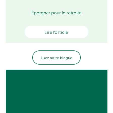
Solutions
Code
Épargner pour la retraite
de
conduite
Assurance-
dépôts
888
Lire l'article
404-
2246
Prendre
rendez-
vous
Lisez notre blogue
Taux
d’intérêt