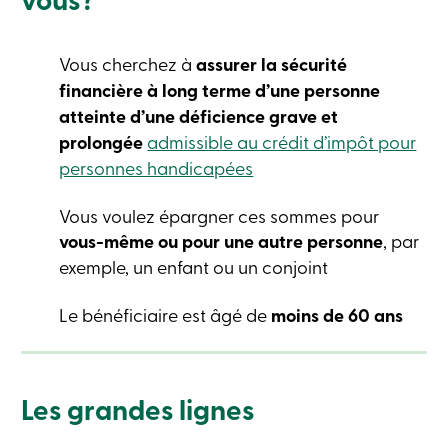
crédit
-
Particuliers
Vous cherchez à
assurer la sécurité
Connexion
Carte
financière à long terme d’une personne
de
atteinte d’une déficience grave et
crédit
-
prolongée
admissible au crédit d’impôt pour
Entreprises
personnes handicapées
Connexion
Entreprises
Produits
Vous voulez épargner ces sommes pour
Services
vous-même ou pour une autre personne
, par
Centres
de
exemple, un enfant ou un conjoint
services
Nous
Le bénéficiaire est âgé de
moins de 60 ans
joindre
Recherche
Devenir
membre
Se
Les grandes lignes
connecter
Services
en