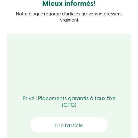
Mieux informés!
Recherche
Devenir
Notre blogue regorge d’articles qui vous intéressent
membre
vraiment
Se
connecter
Services
en
ligne
Connexion
Connexion
Carte
de
crédit
Privé : Placements garantis à taux fixe
-
Particuliers
(CPG)
Connexion
Carte
de
Lire l'article
crédit
-
Entreprises