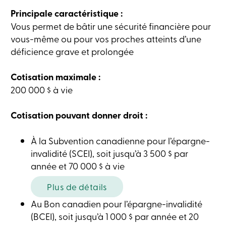
ligne
Principale caractéristique :
Vous permet de bâtir une sécurité financière pour
Connexion
vous-même ou pour vos proches atteints d’une
déficience grave et prolongée
Connexion
Carte
Cotisation maximale :
de
crédit
200 000 $ à vie
-
Particuliers
Cotisation pouvant donner droit :
Connexion
Carte
de
À la Subvention canadienne pour l’épargne-
crédit
-
invalidité (SCEI), soit jusqu’à 3 500 $ par
Entreprises
année et 70 000 $ à vie
Connexion
Ma
Plus de détails
Caisse
Qui
Au Bon canadien pour l’épargne-invalidité
nous
sommes
(BCEI), soit jusqu’à 1 000 $ par année et 20
Implication