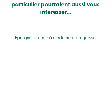
particulier pourraient aussi vous
Connexion
intéresser…
Connexion
Carte
de
crédit
Épargne à terme à rendement progressif
-
Particuliers
Connexion
Carte
de
crédit
-
Entreprises
Connexion
Entreprises
Produits
Services
Centres
de
services
Nous
joindre