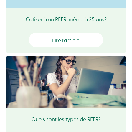
Connexion
Carte
de
Cotiser à un REER, même à 25 ans?
crédit
-
Entreprises
Connexion
Lire l'article
Particuliers
Produits
Services
Centres
de
services
Nous
joindre
Recherche
Devenir
membre
Se
connecter
Services
Quels sont les types de REER?
en
ligne