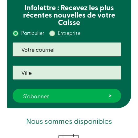
Recherche
Infolettre : Recevez les plus
Devenir
récentes nouvelles de votre
membre
Caisse
Se
connecter
Services
Particulier
Entreprise
en
ligne
Connexion
Connexion
Carte
de
crédit
-
Particuliers
Connexion
Carte
Nous sommes disponibles
de
crédit
-
Entreprises