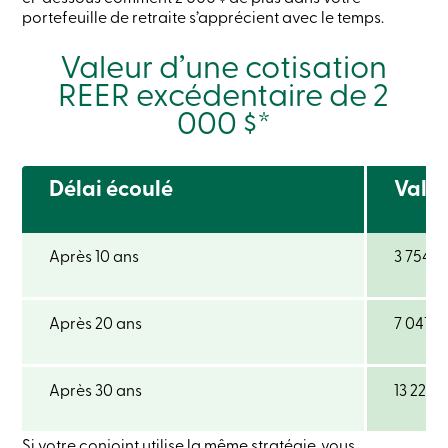
crédit
portefeuille de retraite s’apprécient avec le temps.
-
Particuliers
Valeur d’une cotisation
Connexion
REER excédentaire de 2
Carte
de
000 $*
crédit
-
Entreprises
Connexion
Délai écoulé
Vale
Entreprises
Produits
Services
Centres
Après 10 ans
3 754 $
de
services
Nous
joindre
Après 20 ans
7 047 $
Recherche
Devenir
membre
Se
Après 30 ans
13 229 $
connecter
Services
en
Si votre conjoint utilise la même stratégie, vous