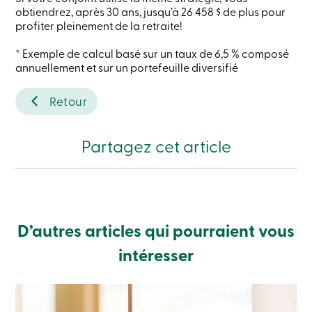
ligne
obtiendrez, après 30 ans, jusqu’à 26 458 $ de plus pour
profiter pleinement de la retraite!
Connexion
* Exemple de calcul basé sur un taux de 6,5 % composé
annuellement et sur un portefeuille diversifié
Connexion
Carte
Retour
de
crédit
-
Partagez cet article
Particuliers
Connexion
Carte
de
crédit
-
Entreprises
D’autres articles qui pourraient vous
Connexion
Ma
intéresser
Caisse
Qui
nous
sommes
Implication