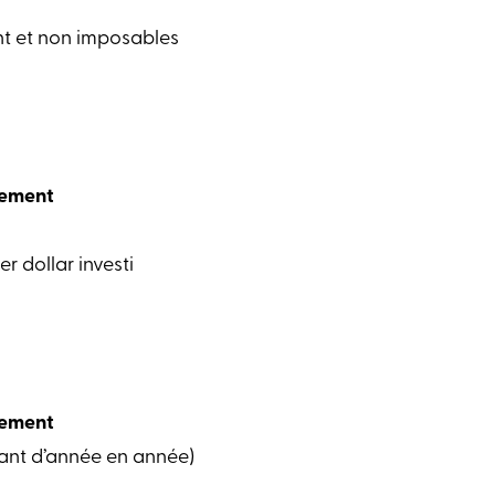
nt et non imposables
lement
r dollar investi
lement
sant d’année en année)