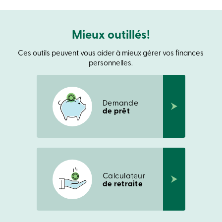
Recherche
Devenir
membre
Mieux outillés!
Se
connecter
Services
Ces outils peuvent vous aider à mieux gérer vos finances
en
personnelles.
ligne
Connexion
Demande
de prêt
Connexion
Carte
de
crédit
-
Particuliers
Calculateur
Connexion
de retraite
Carte
de
crédit
-
Entreprises