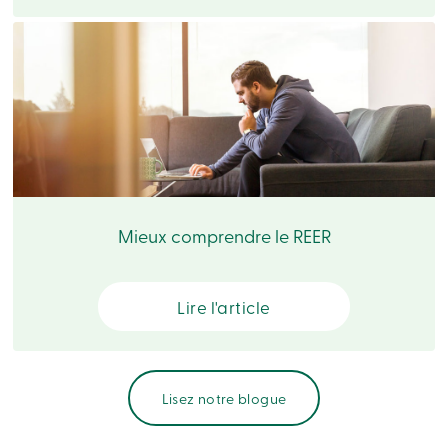
Connexion
Connexion
Carte
de
crédit
-
Particuliers
Connexion
Carte
de
Mieux comprendre le REER
crédit
-
Entreprises
Connexion
Lire l'article
Entreprises
Produits
Services
Centres
de
Lisez notre blogue
services
Nous
joindre