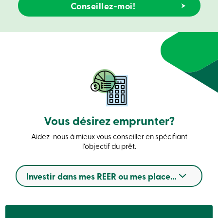
crédit
-
Particuliers
Connexion
Carte
de
crédit
-
Entreprises
Connexion
Entreprises
Produits
Services
Vous désirez emprunter?
Centres
de
services
Aidez-nous à mieux vous conseiller en spécifiant
Nous
l’objectif du prêt.
joindre
Recherche
Devenir
Investir dans mes REER ou mes placements
membre
Se
connecter
Services
en