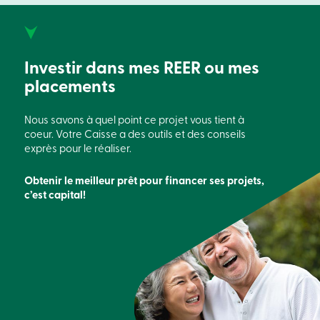
Connexion
Ma
Caisse
Qui
Investir dans mes REER ou mes
nous
sommes
placements
Implication
sociale
Centres
Nous savons à quel point ce projet vous tient à
de
coeur.
Votre Caisse a des outils et des conseils
services
exprès pour le réaliser.
Nous
joindre
Recherche
Obtenir le meilleur prêt pour financer
ses
projets,
Devenir
c’est capital!
membre
Se
connecter
Services
en
ligne
Connexion