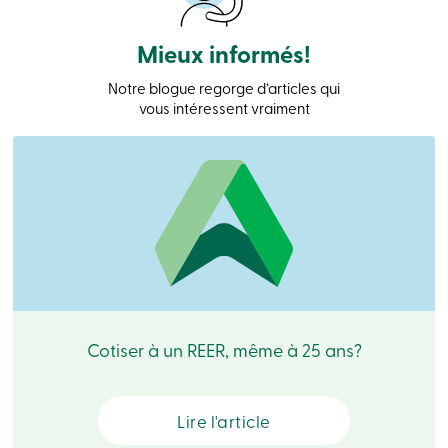
Connexion
Carte
Mieux informés!
de
crédit
-
Notre blogue regorge d’articles qui
Entreprises
vous intéressent vraiment
Connexion
Particuliers
Produits
Services
Centres
de
services
Nous
joindre
Recherche
Devenir
membre
Cotiser à un REER, même à 25 ans?
Se
connecter
Services
en
Lire l'article
ligne