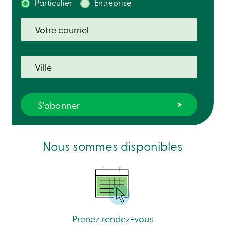
Particulier
Entreprise
Solutions
Code
de
conduite
Assurance-
dépôts
888
404-
2246
Prendre
rendez-
vous
Taux
d’intérêt
Nous sommes disponibles
Prenez rendez-vous