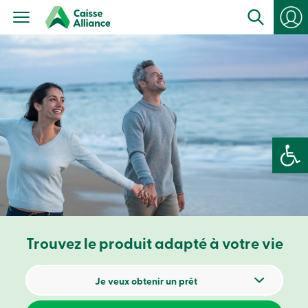
Particuliers
Produits
Services
con
Centres
de
services
Nous
joindre
Recherche
Devenir
Ouvrir la 
membre
Se
connecter
Services
en
ligne
Trouvez le produit adapté à votre vie
Connexion
Connexion
Je veux obtenir un prêt
Carte
de