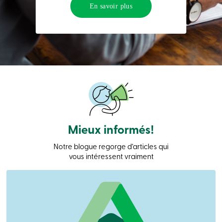
Connexion
En savoir plus
Carte
de
crédit
-
Entreprises
Connexion
Particuliers
Produits
Services
Centres
de
services
Mieux informés!
Nous
joindre
Notre blogue regorge d’articles qui
Recherche
vous intéressent vraiment
Devenir
membre
Se
connecter
Services
en
ligne