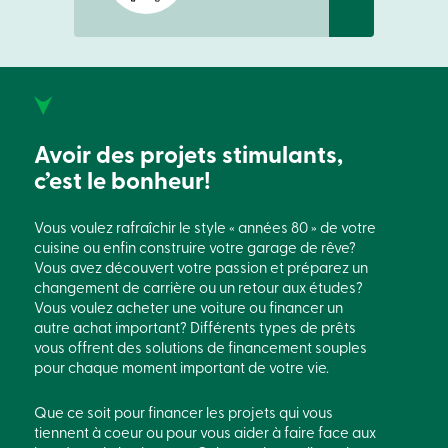
Connexion
Ma
Caisse
Qui
nous
sommes
Implication
sociale
Avoir des projets stimulants,
Centres
c’est le bonheur!
de
services
Nous
Vous voulez rafraîchir le style « années 80 » de votre
joindre
cuisine ou enfin construire votre garage de rêve?
Recherche
Vous avez découvert votre passion et préparez un
Devenir
membre
changement de carrière ou un retour aux études?
Se
Vous voulez acheter une voiture ou financer un
connecter
autre achat important? Différents types de prêts
Services
vous offrent des solutions de financement souples
en
pour chaque moment important de votre vie.
ligne
Que ce soit pour financer les projets qui vous
Connexion
tiennent à coeur ou pour vous aider à faire face aux