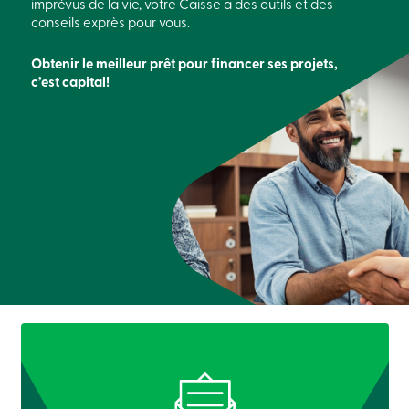
imprévus de la vie, votre Caisse a des outils et des
conseils exprès pour vous.
Connexion
Carte
Obtenir le meilleur prêt pour financer ses projets,
de
c’est capital!
crédit
-
Particuliers
Connexion
Carte
de
crédit
-
Entreprises
Connexion
English
Blogue
Carrière
Taux
d’intérêt
FAQ
Clientèle
scolaire
Communiqués