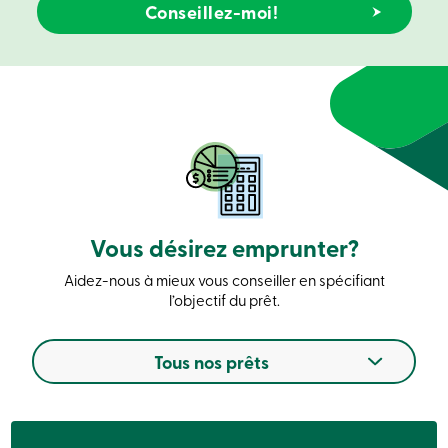
crédit
-
Particuliers
Connexion
Carte
de
crédit
-
Entreprises
Connexion
Entreprises
Produits
Services
Vous désirez emprunter?
Centres
de
services
Aidez-nous à mieux vous conseiller en spécifiant
Nous
l’objectif du prêt.
joindre
Recherche
Devenir
Tous nos prêts
membre
Se
connecter
Services
en