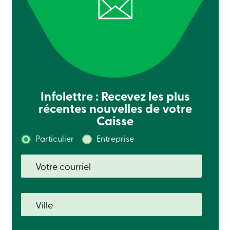
Solutions
Code
de
conduite
Assurance-
dépôts
888
404-
2246
Prendre
Infolettre : Recevez les plus
rendez-
récentes nouvelles de votre
vous
Caisse
Taux
d’intérêt
Particulier
Entreprise