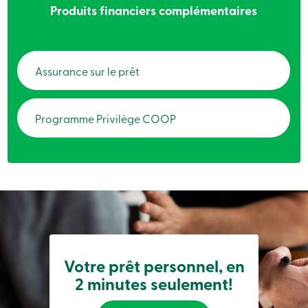
Produits financiers complémentaires
sociale
Centres
de
services
Nous
Assurance sur le prêt
joindre
Recherche
Devenir
membre
Programme Privilège COOP
Se
connecter
Services
en
ligne
Connexion
Connexion
Carte
Votre prêt personnel, en
de
2 minutes seulement!
crédit
-
Particuliers