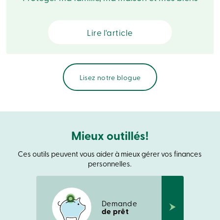
Recherche
Devenir
membre
Lire l'article
Se
connecter
Services
en
ligne
Lisez notre blogue
Connexion
Connexion
Carte
Mieux outillés!
de
crédit
Ces outils peuvent vous aider à mieux gérer vos finances
-
personnelles.
Particuliers
Connexion
Carte
de
crédit
Demande
-
de prêt
Entreprises