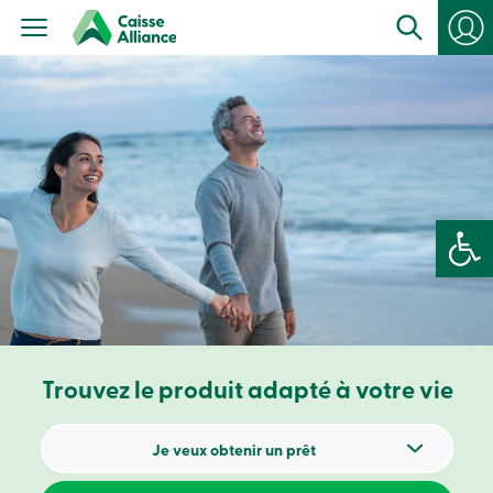
Particuliers
Produits
Services
con
Centres
de
services
Nous
joindre
Recherche
Devenir
Ouvrir la 
membre
Se
connecter
Services
en
ligne
Trouvez le produit adapté à votre vie
Connexion
Connexion
Je veux obtenir un prêt
Carte
de