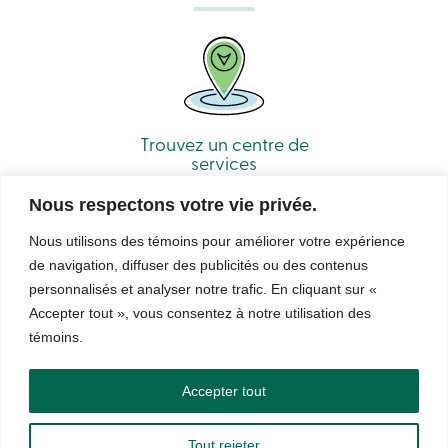
Connexion
Carte
de
crédit
-
Entreprises
Connexion
Trouvez un centre de
Particuliers
services
Produits
Services
Nous respectons votre vie privée.
Centres
de
Nous utilisons des témoins pour améliorer votre expérience
services
Nous
de navigation, diffuser des publicités ou des contenus
joindre
personnalisés et analyser notre trafic. En cliquant sur «
Recherche
Accepter tout », vous consentez à notre utilisation des
Devenir
© Caisse Alliance. Tous droits réservés 2026.
membre
témoins.
Se
Sécurité
Confidentialité
Conditions d’utilisation et notes légales
connecter
Droits d’auteur
LNNTE
Services
Accepter tout
en
ligne
Tout rejeter