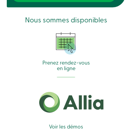
sociale
Centres
de
Nous sommes disponibles
services
Nous
joindre
Recherche
Devenir
membre
Se
connecter
Prenez rendez-vous
Services
en ligne
en
ligne
Connexion
Connexion
Carte
de
crédit
-
Voir les démos
Particuliers