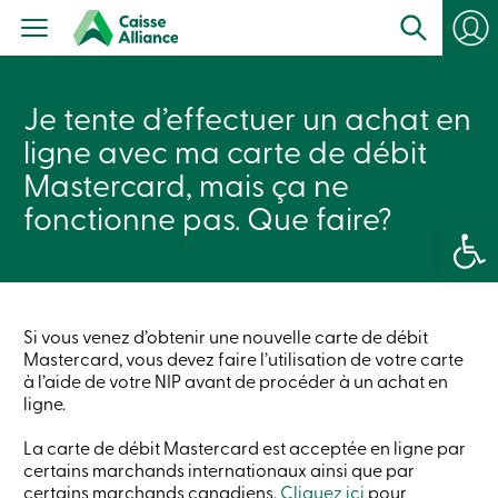
Particuliers
Produits
Services
con
Centres
Je tente d’effectuer un achat en
de
services
ligne avec ma carte de débit
Nous
joindre
Mastercard, mais ça ne
Recherche
fonctionne pas. Que faire?
Devenir
Ouvrir la 
membre
Se
connecter
Services
en
ligne
Si vous venez d’obtenir une nouvelle carte de débit
Mastercard, vous devez faire l’utilisation de votre carte
à l’aide de votre NIP avant de procéder à un achat en
Connexion
ligne.
La carte de débit Mastercard est acceptée en ligne par
Connexion
certains marchands internationaux ainsi que par
Carte
de
certains marchands canadiens.
Cliquez ici
pour