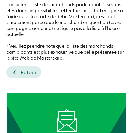
crédit
consulter la liste des marchands participants*. Si vous
-
êtes dans l’impossibilité d’effectuer un achat en ligne à
Particuliers
l’aide de votre carte de débit Mastercard, c’est tout
Connexion
simplement parce que le marchand en question (p. ex. :
Carte
compagnie aérienne) ne figure pas à la liste à l’heure
de
actuelle.
crédit
-
* Veuillez prendre note que la
Entreprises
liste des marchands
Connexion
participants est plus exhaustive que celle présentée
sur
Entreprises
le site Web de Mastercard.
Produits
Services
Retour
Centres
de
services
Nous
joindre
Recherche
Devenir
membre
Se
connecter
Services
en