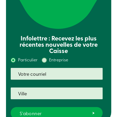
ligne
Connexion
Connexion
Carte
Infolettre : Recevez les plus
de
récentes nouvelles de votre
crédit
Caisse
-
Particuliers
Connexion
Particulier
Entreprise
Carte
de
crédit
-
Entreprises
Connexion
Ma
Caisse
Qui
nous
sommes
Implication