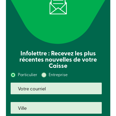
crédit
-
Particuliers
Connexion
Carte
de
crédit
-
Entreprises
Connexion
Entreprises
Infolettre : Recevez les plus
Produits
récentes nouvelles de votre
Services
Centres
Caisse
de
services
Particulier
Entreprise
Nous
joindre
Recherche
Devenir
membre
Se
connecter
Services
en