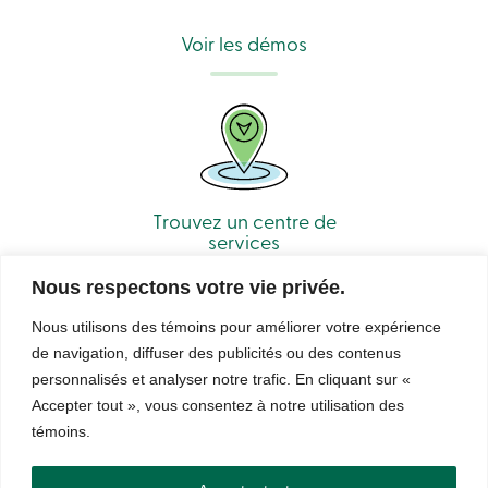
sociale
Centres
Voir les démos
de
services
Nous
joindre
Recherche
Devenir
membre
Se
connecter
Trouvez un centre de
Services
services
en
ligne
Nous respectons votre vie privée.
Connexion
Nous utilisons des témoins pour améliorer votre expérience
de navigation, diffuser des publicités ou des contenus
personnalisés et analyser notre trafic. En cliquant sur «
Connexion
Carte
Accepter tout », vous consentez à notre utilisation des
© Caisse Alliance. Tous droits réservés 2026.
de
témoins.
crédit
Sécurité
Confidentialité
Conditions d’utilisation et notes légales
-
Droits d’auteur
LNNTE
Particuliers