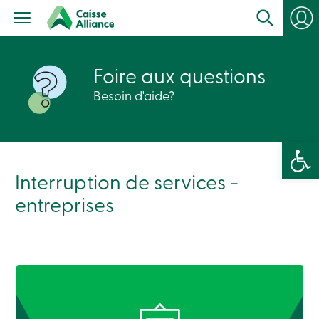
Particuliers
Produits
Services
con
Centres
Foire aux questions
de
services
Besoin d'aide?
Nous
joindre
Recherche
Devenir
Ouvrir la 
membre
Se
connecter
Interruption de services -
Services
entreprises
en
ligne
Connexion
Connexion
Carte
de