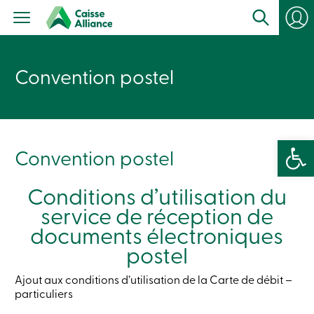
Particuliers
Produits
Services
con
Centres
de
Convention postel
services
Nous
joindre
Recherche
Devenir
Ouvrir la 
membre
Convention postel
Se
connecter
Services
Conditions d’utilisation du
en
service de réception de
ligne
documents électroniques
Connexion
postel
Ajout aux conditions d’utilisation de la Carte de débit –
Connexion
particuliers
Carte
de