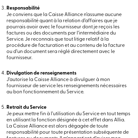
ligne
Responsabilité
Je conviens que la Caisse Alliance n’assume aucune
responsabilité quant à la relation d’affaires que je
Connexion
pourrais avoir avec le fournisseur dont je reçois les
factures ou des documents par l’intermédiaire du
Connexion
Service. Je reconnais que tout litige relatif à la
Carte
procédure de facturation et au contenu de la facture
de
ou d’un document sera réglé directement avec le
crédit
fournisseur.
-
Particuliers
Connexion
Divulgation de renseignements
Carte
J’autorise la Caisse Alliance à divulguer à mon
de
fournisseur de service les renseignements nécessaires
crédit
au bon fonctionnement du Service.
-
Entreprises
Connexion
Retrait du Service
Ma
Je peux mettre fin à l’utilisation du Service en tout temps
Caisse
en utilisant la fonction désignée à cet effet dans Allia.
Qui
La Caisse Alliance est alors dégagée de toute
nous
sommes
responsabilité pour toute présentation subséquente de
Implication
factures ou documents. Il m’appartient d’aviser mon