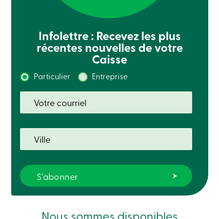
Connexion
Carte
de
Infolettre : Recevez les plus
crédit
-
récentes nouvelles de votre
Entreprises
Caisse
Connexion
Particulier
Entreprise
Particuliers
Produits
Services
Centres
de
services
Nous
joindre
Recherche
Devenir
membre
Se
connecter
Services
en
ligne
Nous sommes disponibles