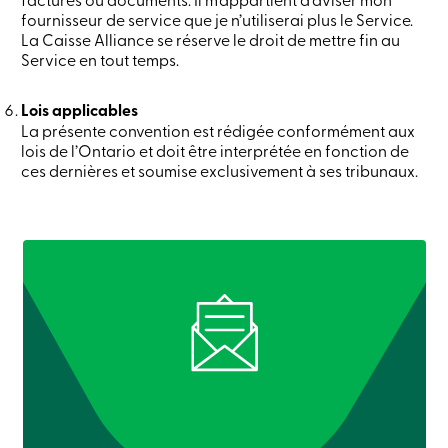
sociale
fournisseur de service que je n’utiliserai plus le Service.
Centres
La Caisse Alliance se réserve le droit de mettre fin au
de
Service en tout temps.
services
Nous
joindre
Lois applicables
Recherche
La présente convention est rédigée conformément aux
Devenir
lois de l’Ontario et doit être interprétée en fonction de
membre
ces dernières et soumise exclusivement à ses tribunaux.
Se
connecter
Services
en
ligne
Connexion
Connexion
Carte
de
crédit
-
Particuliers