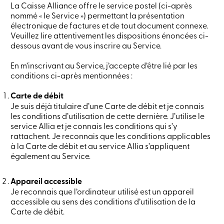
La Caisse Alliance offre le service postel (ci-après
crédit
-
nommé « le Service ») permettant la présentation
Particuliers
électronique de factures et de tout document connexe.
Connexion
Veuillez lire attentivement les dispositions énoncées ci-
Carte
dessous avant de vous inscrire au Service.
de
crédit
En m’inscrivant au Service, j’accepte d’être lié par les
-
conditions ci-après mentionnées :
Entreprises
Connexion
Carte de débit
Entreprises
Produits
Je suis déjà titulaire d’une Carte de débit et je connais
Services
les conditions d’utilisation de cette dernière. J’utilise le
Centres
service Allia et je connais les conditions qui s’y
de
rattachent. Je reconnais que les conditions applicables
services
à la Carte de débit et au service Allia s’appliquent
Nous
également au Service.
joindre
Recherche
Devenir
Appareil accessible
membre
Je reconnais que l’ordinateur utilisé est un appareil
Se
accessible au sens des conditions d’utilisation de la
connecter
Carte de débit.
Services
en