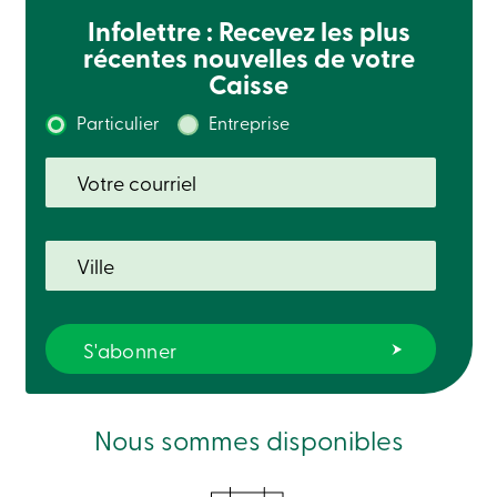
Connexion
Infolettre : Recevez les plus
Ma
récentes nouvelles de votre
Caisse
Caisse
Qui
nous
sommes
Particulier
Entreprise
Implication
sociale
Centres
de
services
Nous
joindre
Recherche
Devenir
membre
Se
connecter
Services
en
ligne
Nous sommes disponibles
Connexion