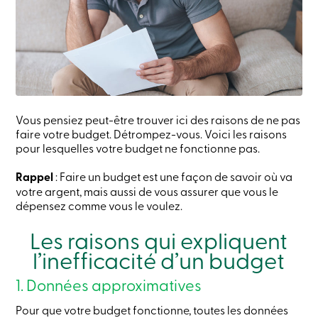
crédit
-
Particuliers
Connexion
Carte
de
crédit
-
Entreprises
Vous pensiez peut-être trouver ici des raisons de ne pas
Connexion
faire votre budget. Détrompez-vous. Voici les raisons
Entreprises
pour lesquelles votre budget ne fonctionne pas.
Produits
Services
Centres
Rappel
: Faire un budget est une façon de savoir où va
de
votre argent, mais aussi de vous assurer que vous le
services
dépensez comme vous le voulez.
Nous
joindre
Les raisons qui expliquent
Recherche
Devenir
l’inefficacité d’un budget
membre
Se
1. Données approximatives
connecter
Services
Pour que votre budget fonctionne, toutes les données
en