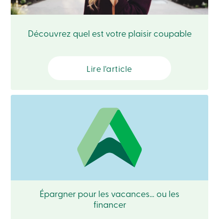
Connexion
Découvrez quel est votre plaisir coupable
Connexion
Carte
de
Lire l'article
crédit
-
Particuliers
Connexion
Carte
de
crédit
-
Entreprises
Connexion
Entreprises
Produits
Services
Centres
de
Épargner pour les vacances… ou les
services
financer
Nous
joindre