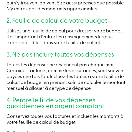
qui s’y trouvent doivent être aussi précises que possible.
ligne
N’y entrez pas des montants approximatifs.
2. Feuille de calcul de votre budget
Connexion
Utilisez une feuille de calcul pour dresser votre budget.
Connexion
Il est important d’entrer les renseignements les plus
Carte
exacts possibles dans votre feuille de calcul.
de
crédit
3. Ne pas inclure toutes vos dépenses
-
Particuliers
Toutes les dépenses ne reviennent pas chaque mois.
Connexion
Certaines factures, comme les assurances, sont souvent
Carte
payées une fois l’an. Incluez-les toutes à votre feuille de
de
calcul de budget en prenant soin de calculer le montant
crédit
mensuel à allouer à ce type de dépense.
-
Entreprises
4. Perdre le fil de vos dépenses
Connexion
Ma
quotidiennes en argent comptant
Caisse
Qui
Conservez toutes vos factures et incluez les montants à
nous
votre feuille de calcul de budget.
sommes
Implication