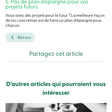
5. Pas de plan d’épargne pour vos
sociale
projets futurs
Centres
de
Vous avez des projets pour le futur ? La meilleure façon
services
de les concrétiser est de faire un plan d’épargne pour
Nous
chacun.
joindre
Recherche
Devenir
Retour
membre
Se
connecter
Partagez cet article
Services
en
ligne
Connexion
D’autres articles qui pourraient vous
Connexion
intéresser
Carte
de
crédit
-
Particuliers