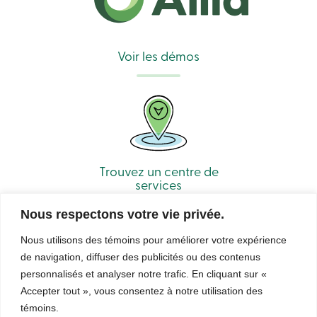
Connexion
Voir les démos
Connexion
Carte
de
crédit
-
Particuliers
Connexion
Carte
de
Trouvez un centre de
crédit
services
-
Entreprises
Connexion
Nous respectons votre vie privée.
Entreprises
Produits
Nous utilisons des témoins pour améliorer votre expérience
Services
de navigation, diffuser des publicités ou des contenus
Centres
personnalisés et analyser notre trafic. En cliquant sur «
de
services
Accepter tout », vous consentez à notre utilisation des
© Caisse Alliance. Tous droits réservés 2026.
Nous
témoins.
joindre