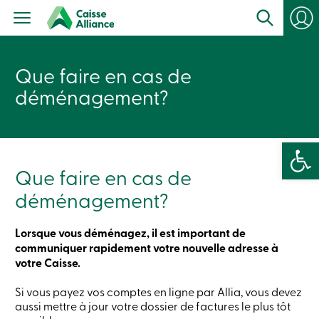
Particuliers
Produits
Services
con
Centres
Que faire en cas de
de
services
déménagement?
Nous
joindre
Recherche
Devenir
Ouvrir la 
membre
Se
Que faire en cas de
connecter
Services
déménagement?
en
ligne
Lorsque vous déménagez, il est important de
communiquer rapidement votre nouvelle adresse à
Connexion
votre Caisse.
Connexion
Si vous payez vos comptes en ligne par Allia, vous devez
Carte
aussi mettre à jour votre dossier de factures le plus tôt
de