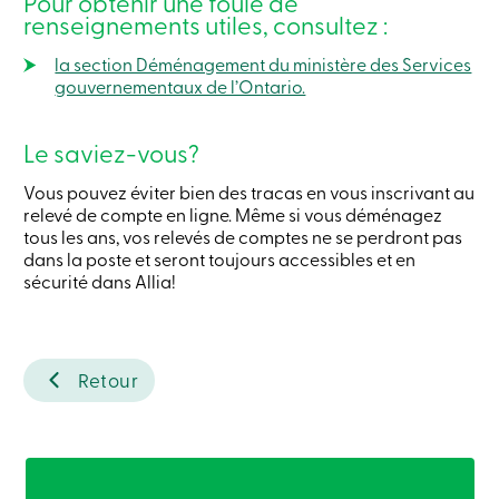
Pour obtenir une foule de
ligne
renseignements utiles, consultez :
la section Déménagement du ministère des Services
Connexion
gouvernementaux de l’Ontario.
Connexion
Le saviez-vous?
Carte
de
Vous pouvez éviter bien des tracas en vous inscrivant au
crédit
-
relevé de compte en ligne. Même si vous déménagez
Particuliers
tous les ans, vos relevés de comptes ne se perdront pas
Connexion
dans la poste et seront toujours accessibles et en
Carte
sécurité dans Allia!
de
crédit
-
Entreprises
Connexion
Retour
Ma
Caisse
Qui
nous
sommes
Implication