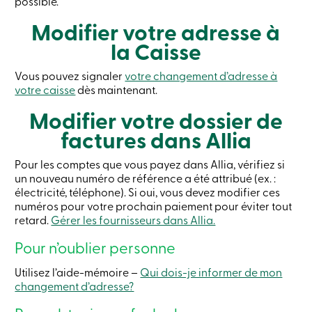
possible.
crédit
-
Modifier votre adresse à
Particuliers
la Caisse
Connexion
Carte
de
Vous pouvez signaler
votre changement d’adresse à
crédit
votre caisse
dès maintenant.
-
Entreprises
Modifier votre dossier de
Connexion
factures dans Allia
Entreprises
Produits
Services
Pour les comptes que vous payez dans Allia, vérifiez si
Centres
un nouveau numéro de référence a été attribué (ex. :
de
électricité, téléphone). Si oui, vous devez modifier ces
services
numéros pour votre prochain paiement pour éviter tout
Nous
retard.
Gérer les fournisseurs dans Allia.
joindre
Recherche
Pour n’oublier personne
Devenir
membre
Se
Utilisez l’aide-mémoire –
Qui dois-je informer de mon
connecter
changement d’adresse?
Services
en