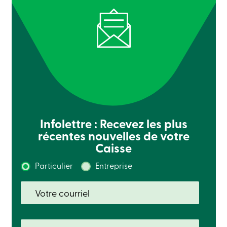
sociale
Centres
de
services
Nous
joindre
Recherche
Devenir
membre
Se
connecter
Services
en
Infolettre : Recevez les plus
ligne
récentes nouvelles de votre
Caisse
Connexion
Particulier
Entreprise
Connexion
Carte
de
crédit
-
Particuliers