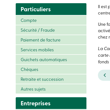
Il est
Particuliers
centre
Compte
Une fo
Sécurité / Fraude
activ
chez 
Paiement de facture
La Ca
Services mobiles
carte
Guichets automatiques
fonds
Chèques
Retraite et succession
Autres sujets
Entreprises