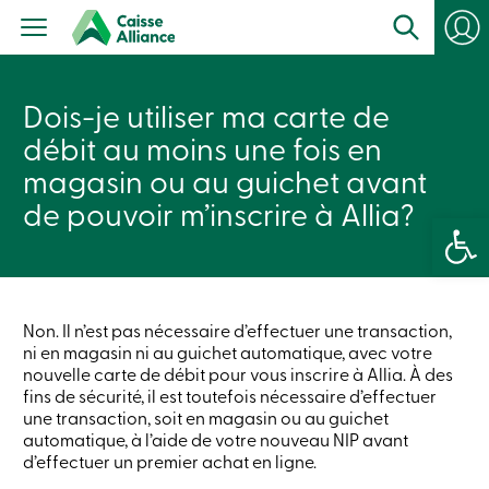
Particuliers
Produits
Services
con
Centres
Dois-je utiliser ma carte de
de
services
débit au moins une fois en
Nous
joindre
magasin ou au guichet avant
Recherche
de pouvoir m’inscrire à Allia?
Devenir
Ouvrir la 
membre
Se
connecter
Services
en
ligne
Non. Il n’est pas nécessaire d’effectuer une transaction,
ni en magasin ni au guichet automatique, avec votre
nouvelle carte de débit pour vous inscrire à Allia. À des
Connexion
fins de sécurité, il est toutefois nécessaire d’effectuer
une transaction, soit en magasin ou au guichet
automatique, à l’aide de votre nouveau NIP avant
Connexion
d’effectuer un premier achat en ligne.
Carte
de