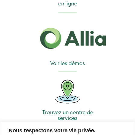
en ligne
sociale
Centres
de
services
Nous
joindre
Recherche
Devenir
membre
Se
connecter
Voir les démos
Services
en
ligne
Connexion
Connexion
Trouvez un centre de
Carte
services
de
crédit
-
Nous respectons votre vie privée.
Particuliers