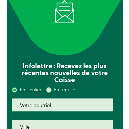
ligne
Connexion
Connexion
Carte
de
crédit
-
Particuliers
Infolettre : Recevez les plus
Connexion
récentes nouvelles de votre
Carte
de
Caisse
crédit
-
Particulier
Entreprise
Entreprises
Connexion
Ma
Caisse
Qui
nous
sommes
Implication