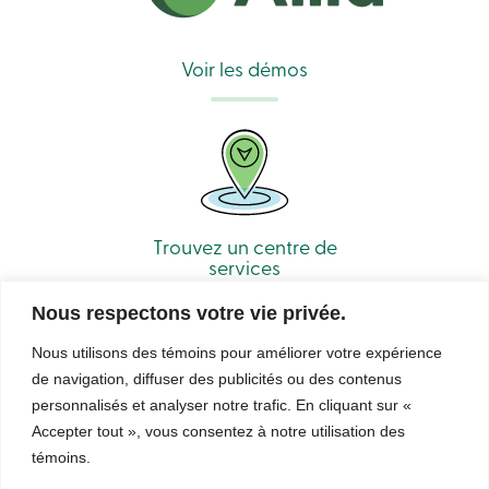
Connexion
Carte
de
Voir les démos
crédit
-
Entreprises
Connexion
Particuliers
Produits
Services
Centres
Trouvez un centre de
de
services
services
Nous
joindre
Nous respectons votre vie privée.
Recherche
Devenir
Nous utilisons des témoins pour améliorer votre expérience
membre
de navigation, diffuser des publicités ou des contenus
Se
connecter
personnalisés et analyser notre trafic. En cliquant sur «
Services
Accepter tout », vous consentez à notre utilisation des
© Caisse Alliance. Tous droits réservés 2026.
en
témoins.
ligne
Sécurité
Confidentialité
Conditions d’utilisation et notes légales