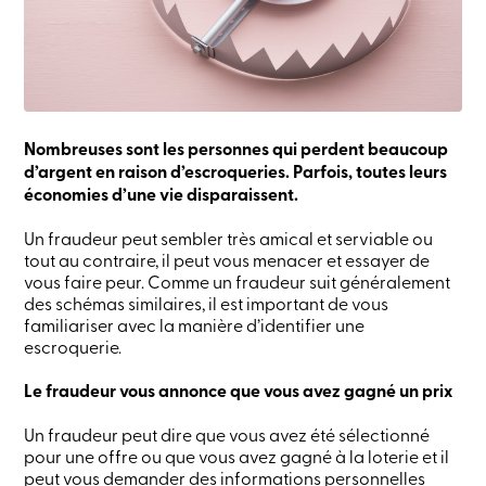
crédit
-
Particuliers
Connexion
Carte
de
crédit
-
Nombreuses sont les personnes qui perdent beaucoup
Entreprises
d’argent en raison d’escroqueries. Parfois, toutes leurs
Connexion
économies d’une vie disparaissent.
Entreprises
Produits
Un fraudeur peut sembler très amical et serviable ou
Services
tout au contraire, il peut vous menacer et essayer de
Centres
vous faire peur. Comme un fraudeur suit généralement
de
des schémas similaires, il est important de vous
services
Nous
familiariser avec la manière d’identifier une
joindre
escroquerie.
Recherche
Devenir
Le fraudeur vous annonce que vous avez gagné un prix
membre
Se
Un fraudeur peut dire que vous avez été sélectionné
connecter
pour une offre ou que vous avez gagné à la loterie et il
Services
peut vous demander des informations personnelles
en