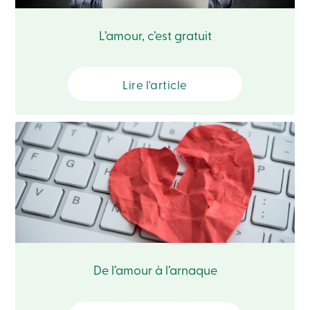
Recherche
Devenir
L’amour, c’est gratuit
membre
Se
connecter
Services
Lire l'article
en
ligne
Connexion
Connexion
Carte
de
crédit
-
Particuliers
Connexion
Carte
De l’amour à l’arnaque
de
crédit
-
Entreprises