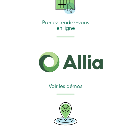
Solutions
Code
de
conduite
Prenez rendez-vous
Assurance-
en ligne
dépôts
888
404-
2246
Prendre
rendez-
vous
Taux
d’intérêt
Voir les démos