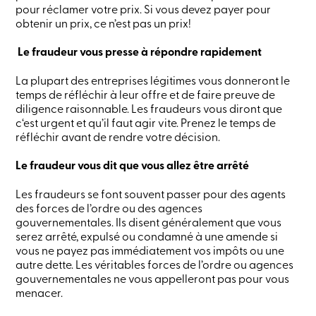
ligne
pour réclamer votre prix. Si vous devez payer pour
obtenir un prix, ce n’est pas un prix!
Connexion
Le fraudeur vous presse à répondre rapidement
La plupart des entreprises légitimes vous donneront le
Connexion
temps de réfléchir à leur offre et de faire preuve de
Carte
diligence raisonnable. Les fraudeurs vous diront que
de
crédit
c‘est urgent et qu’il faut agir vite. Prenez le temps de
-
réfléchir avant de rendre votre décision.
Particuliers
Connexion
Le fraudeur vous dit que vous allez être arrêté
Carte
de
Les fraudeurs se font souvent passer pour des agents
crédit
des forces de l’ordre ou des agences
-
gouvernementales. Ils disent généralement que vous
Entreprises
serez arrêté, expulsé ou condamné à une amende si
Connexion
Ma
vous ne payez pas immédiatement vos impôts ou une
Caisse
autre dette. Les véritables forces de l’ordre ou agences
Qui
gouvernementales ne vous appelleront pas pour vous
nous
menacer.
sommes
Implication