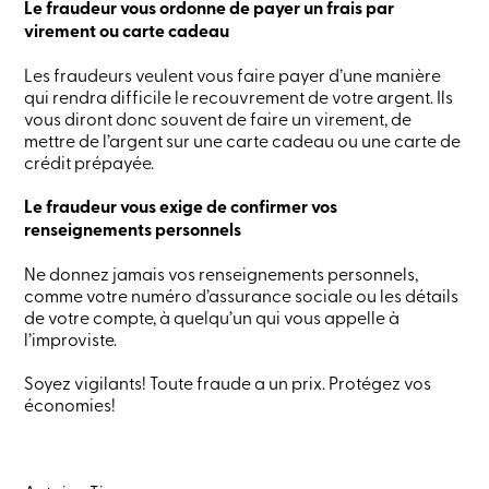
Le fraudeur vous ordonne de payer un frais par
sociale
virement ou carte cadeau
Centres
de
services
Les fraudeurs veulent vous faire payer d’une manière
Nous
qui rendra difficile le recouvrement de votre argent. Ils
joindre
vous diront donc souvent de faire un virement, de
Recherche
mettre de l’argent sur une carte cadeau ou une carte de
Devenir
crédit prépayée.
membre
Se
Le fraudeur vous exige de confirmer vos
connecter
renseignements personnels
Services
en
ligne
Ne donnez jamais vos renseignements personnels,
comme votre numéro d’assurance sociale ou les détails
de votre compte, à quelqu’un qui vous appelle à
Connexion
l’improviste.
Soyez vigilants! Toute fraude a un prix. Protégez vos
Connexion
économies!
Carte
de
crédit
-
Particuliers