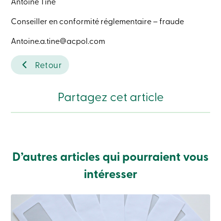
Antoine Tine
Connexion
Carte
Conseiller en conformité réglementaire – fraude
de
crédit
Antoine.a.tine@acpol.com
-
Entreprises
Connexion
Retour
Particuliers
Produits
Partagez cet article
Services
Centres
de
services
Nous
joindre
Recherche
D’autres articles qui pourraient vous
Devenir
membre
intéresser
Se
connecter
Services
en
ligne