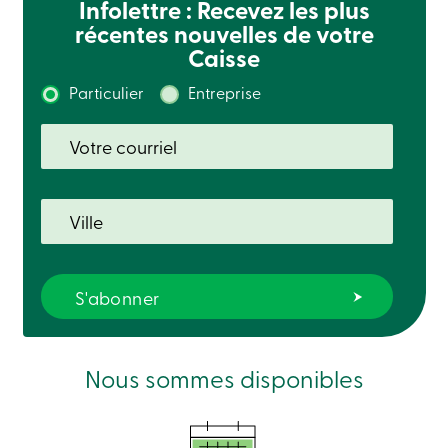
Infolettre : Recevez les plus
récentes nouvelles de votre
Connexion
Caisse
Carte
de
crédit
Particulier
Entreprise
-
Particuliers
Connexion
Carte
de
crédit
-
Entreprises
Connexion
English
Blogue
Carrière
Taux
d’intérêt
Nous sommes disponibles
FAQ
Clientèle
scolaire
Communiqués