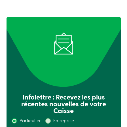
sociale
Centres
de
services
Nous
joindre
Recherche
Devenir
membre
Se
connecter
Services
en
ligne
Connexion
Infolettre : Recevez les plus
Connexion
récentes nouvelles de votre
Carte
Caisse
de
crédit
Particulier
Entreprise
-
Particuliers