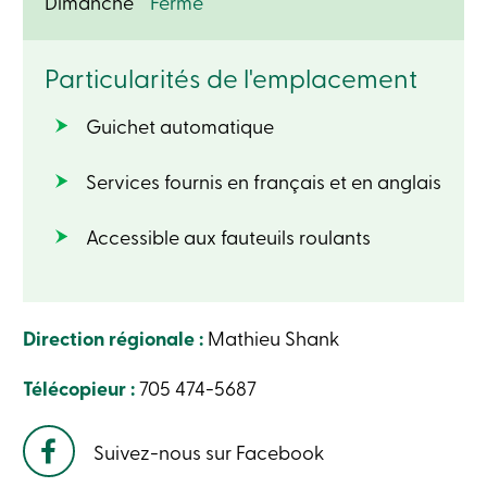
Dimanche
Fermé
ligne
Particularités de l'emplacement
Connexion
Guichet automatique
Connexion
Carte
de
Services fournis en français et en anglais
crédit
-
Particuliers
Accessible aux fauteuils roulants
Connexion
Carte
de
crédit
-
Direction régionale :
Mathieu Shank
Entreprises
Connexion
Ma
Télécopieur :
705 474-5687
Caisse
Qui
nous
Suivez-nous sur Facebook
sommes
Implication