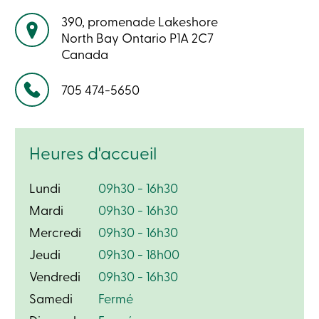
crédit
-
390, promenade Lakeshore
Particuliers
North Bay
Ontario
P1A 2C7
Connexion
Canada
Carte
de
crédit
705 474-5650
Téléphone:
-
Entreprises
Connexion
Entreprises
Produits
Heures d'accueil
Services
Centres
Lundi
de
09h30 - 16h30
services
Mardi
09h30 - 16h30
Nous
joindre
Mercredi
09h30 - 16h30
Recherche
Devenir
Jeudi
09h30 - 18h00
membre
Vendredi
09h30 - 16h30
Se
connecter
Samedi
Fermé
Services
en