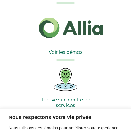
Connexion
Connexion
Carte
de
crédit
-
Particuliers
Voir les démos
Connexion
Carte
de
crédit
-
Entreprises
Connexion
Entreprises
Produits
Trouvez un centre de
Services
services
Centres
de
Nous respectons votre vie privée.
services
Nous
Nous utilisons des témoins pour améliorer votre expérience
joindre