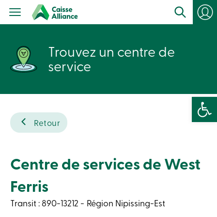
Particuliers
Produits
Services
con
Centres
Trouvez un centre de
de
services
service
Nous
joindre
Recherche
Devenir
Ouvrir la 
membre
Se
connecter
Retour
Services
en
ligne
Centre de services de West
Connexion
Ferris
Connexion
Transit : 890-13212
Région Nipissing-Est
Carte
de