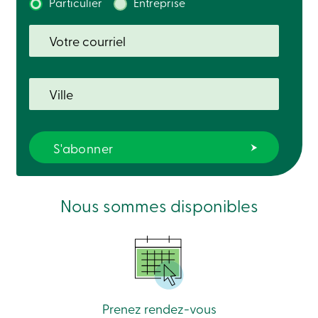
Particulier
Entreprise
Solutions
Code
de
conduite
Assurance-
dépôts
888
404-
2246
Prendre
rendez-
vous
Taux
d’intérêt
Nous sommes disponibles
Prenez rendez-vous