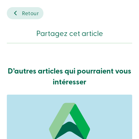
Connexion
Retour
Connexion
Partagez cet article
Carte
de
crédit
-
Particuliers
Connexion
Carte
D’autres articles qui pourraient vous
de
crédit
intéresser
-
Entreprises
Connexion
Entreprises
Produits
Services
Centres
de
services
Nous
joindre