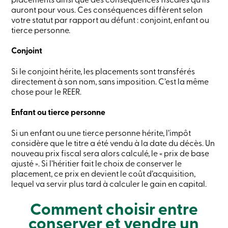
crédit
auront pour vous. Ces conséquences diffèrent selon
-
votre statut par rapport au défunt : conjoint, enfant ou
Particuliers
tierce personne.
Connexion
Carte
Conjoint
de
crédit
-
Si le conjoint hérite, les placements sont transférés
Entreprises
directement à son nom, sans imposition. C’est la même
Connexion
chose pour le REER.
Entreprises
Produits
Enfant ou tierce personne
Services
Centres
Si un enfant ou une tierce personne hérite, l’impôt
de
considère que le titre a été vendu à la date du décès. Un
services
Nous
nouveau prix fiscal sera alors calculé, le « prix de base
joindre
ajusté ». Si l’héritier fait le choix de conserver le
Recherche
placement, ce prix en devient le coût d’acquisition,
Devenir
lequel va servir plus tard à calculer le gain en capital.
membre
Se
Comment choisir entre
connecter
Services
conserver et vendre un
en