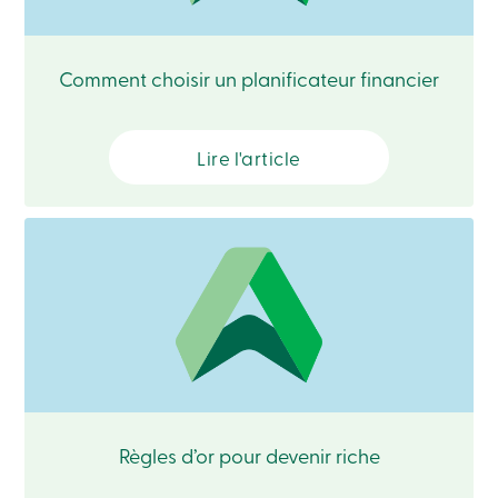
Recherche
Devenir
membre
Comment choisir un planificateur financier
Se
connecter
Services
en
ligne
Lire l'article
Connexion
Connexion
Carte
de
crédit
-
Particuliers
Connexion
Carte
de
Règles d’or pour devenir riche
crédit
-
Entreprises