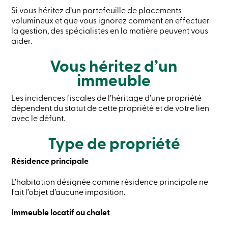
sociale
Si vous héritez d’un portefeuille de placements
Centres
volumineux et que vous ignorez comment en effectuer
de
la gestion, des spécialistes en la matière peuvent vous
services
aider.
Nous
joindre
Vous héritez d’un
Recherche
Devenir
immeuble
membre
Se
Les incidences fiscales de l’héritage d’une propriété
connecter
dépendent du statut de cette propriété et de votre lien
Services
en
avec le défunt.
ligne
Type de propriété
Connexion
Résidence principale
Connexion
L’habitation désignée comme résidence principale ne
Carte
fait l’objet d’aucune imposition.
de
crédit
Immeuble locatif ou chalet
-
Particuliers