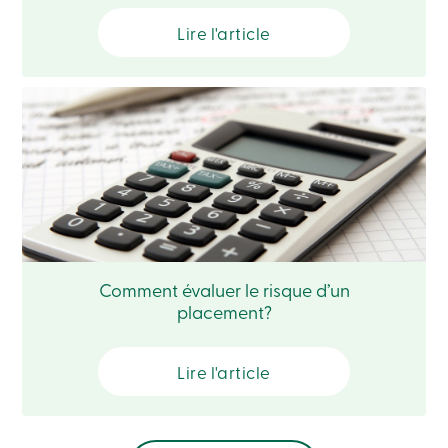
Connexion
Lire l'article
Ma
Caisse
Qui
nous
sommes
Implication
sociale
Centres
de
services
Nous
joindre
Recherche
Devenir
membre
Comment évaluer le risque d’un
Se
placement?
connecter
Services
en
Lire l'article
ligne
Connexion