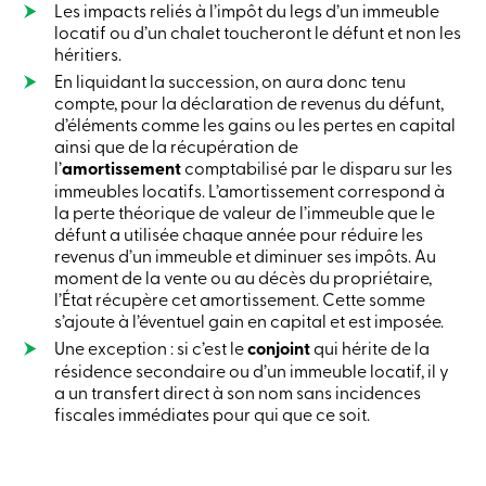
Les impacts reliés à l’impôt du legs d’un immeuble
Connexion
locatif ou d’un chalet toucheront le défunt et non les
Carte
héritiers.
de
crédit
En liquidant la succession, on aura donc tenu
-
compte, pour la déclaration de revenus du défunt,
Entreprises
d’éléments comme les gains ou les pertes en capital
Connexion
ainsi que de la récupération de
l’
amortissement
comptabilisé par le disparu sur les
Particuliers
Produits
immeubles locatifs. L’amortissement correspond à
Services
la perte théorique de valeur de l’immeuble que le
Centres
défunt a utilisée chaque année pour réduire les
de
revenus d’un immeuble et diminuer ses impôts. Au
services
moment de la vente ou au décès du propriétaire,
Nous
l’État récupère cet amortissement. Cette somme
joindre
s’ajoute à l’éventuel gain en capital et est imposée.
Recherche
Devenir
Une exception : si c’est le
conjoint
qui hérite de la
membre
résidence secondaire ou d’un immeuble locatif, il y
Se
a un transfert direct à son nom sans incidences
connecter
fiscales immédiates pour qui que ce soit.
Services
en
ligne