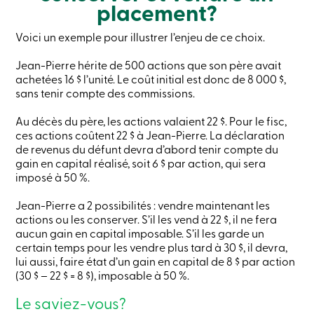
placement?
ligne
Voici un exemple pour illustrer l’enjeu de ce choix.
Connexion
Jean-Pierre hérite de 500 actions que son père avait
achetées 16 $ l’unité. Le coût initial est donc de 8 000 $,
Connexion
sans tenir compte des commissions.
Carte
de
Au décès du père, les actions valaient 22 $. Pour le fisc,
crédit
-
ces actions coûtent 22 $ à Jean-Pierre. La déclaration
Particuliers
de revenus du défunt devra d’abord tenir compte du
Connexion
gain en capital réalisé, soit 6 $ par action, qui sera
Carte
imposé à 50 %.
de
crédit
Jean-Pierre a 2 possibilités : vendre maintenant les
-
actions ou les conserver. S’il les vend à 22 $, il ne fera
Entreprises
aucun gain en capital imposable. S’il les garde un
Connexion
certain temps pour les vendre plus tard à 30 $, il devra,
Ma
Caisse
lui aussi, faire état d’un gain en capital de 8 $ par action
Qui
(30 $ – 22 $ = 8 $), imposable à 50 %.
nous
sommes
Le saviez-vous?
Implication