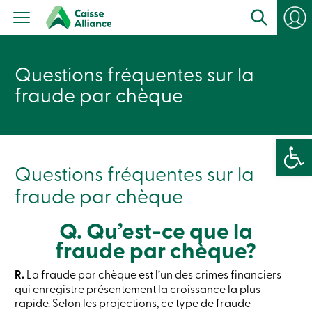
Particuliers
Produits
Services
con
Centres
Questions fréquentes sur la
de
services
fraude par chèque
Nous
joindre
Recherche
Devenir
Ouvrir la 
membre
Se
Questions fréquentes sur la
connecter
Services
fraude par chèque
en
ligne
Q. Qu’est-ce que la
fraude par chèque?
Connexion
R.
La fraude par chèque est l’un des crimes financiers
Connexion
qui enregistre présentement la croissance la plus
Carte
rapide. Selon les projections, ce type de fraude
de