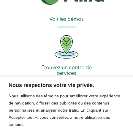
Recherche
Devenir
membre
Voir les démos
Se
connecter
Services
en
ligne
Connexion
Trouvez un centre de
services
Connexion
Carte
de
Nous respectons votre vie privée.
crédit
-
Nous utilisons des témoins pour améliorer votre expérience
Particuliers
de navigation, diffuser des publicités ou des contenus
Connexion
personnalisés et analyser notre trafic. En cliquant sur «
Carte
de
Accepter tout », vous consentez à notre utilisation des
© Caisse Alliance. Tous droits réservés 2026.
crédit
témoins.
-
Sécurité
Confidentialité
Conditions d’utilisation et notes légales
Entreprises