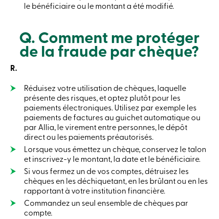
le bénéficiaire ou le montant a été modifié.
ligne
Q. Comment me protéger
Connexion
de la fraude par chèque?
Connexion
Carte
R.
de
crédit
Réduisez votre utilisation de chèques, laquelle
-
présente des risques, et optez plutôt pour les
Particuliers
paiements électroniques. Utilisez par exemple les
Connexion
paiements de factures au guichet automatique ou
Carte
par Allia, le virement entre personnes, le dépôt
de
direct ou les paiements préautorisés.
crédit
-
Lorsque vous émettez un chèque, conservez le talon
Entreprises
et inscrivez-y le montant, la date et le bénéficiaire.
Connexion
Si vous fermez un de vos comptes, détruisez les
Ma
chèques en les déchiquetant, en les brûlant ou en les
Caisse
rapportant à votre institution financière.
Qui
nous
Commandez un seul ensemble de chèques par
sommes
compte.
Implication