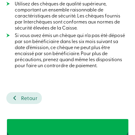
Utilisez des chèques de qualité supérieure,
sociale
comportant un ensemble raisonnable de
Centres
de
caractéristiques de sécurité. Les chèques fournis
services
par Interchèques sont conformes aux normes de
Nous
sécurité élevées de la Caisse.
joindre
Si vous avez émis un chèque qui n’a pas été déposé
Recherche
par son bénéficiaire dans les six mois suivant sa
Devenir
date d’émission, ce chèque ne peut plus être
membre
Se
encaissé par son bénéficiaire. Pour plus de
connecter
précautions, prenez quand même les dispositions
Services
pour faire un contrordre de paiement.
en
ligne
Connexion
Retour
Connexion
Carte
de
crédit
-
Particuliers