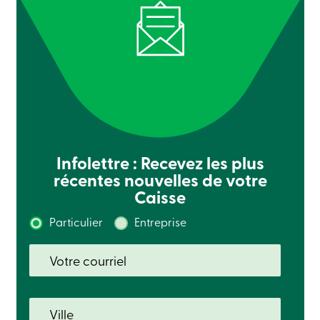
Connexion
Carte
de
crédit
-
Entreprises
Connexion
Particuliers
Produits
Services
Centres
Infolettre : Recevez les plus
de
récentes nouvelles de votre
services
Nous
Caisse
joindre
Recherche
Particulier
Entreprise
Devenir
membre
Se
connecter
Services
en
ligne